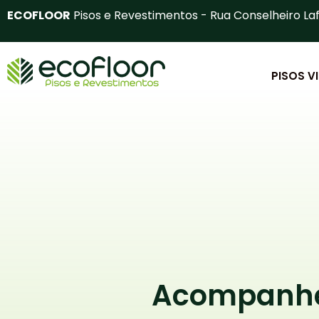
Ir
ECOFLOOR
Pisos e Revestimentos - Rua Conselheiro Laf
para
o
conteúdo
PISOS V
Acompanhe 