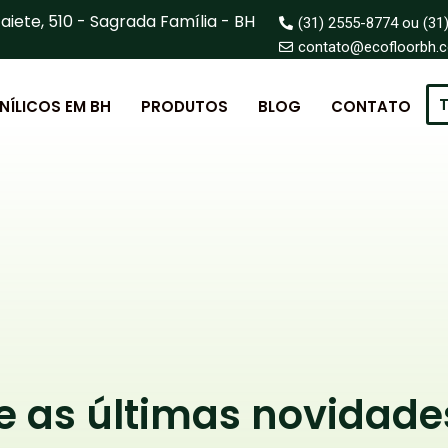
aiete, 510 - Sagrada Família - BH
(31) 2555-8774 ou (31
contato@ecofloorbh.
T
INÍLICOS EM BH
PRODUTOS
BLOG
CONTATO
as últimas novidade