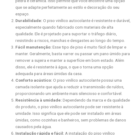
pedra e cerâmica. Isso permite que você encontre uma opção
que se adapte perfeitamente ao estilo e decoração do seu
espaço.
Durabilidade:
O piso vinílico autocolante é resistente e durável,
especialmente quando fabricado com materiais de alta
qualidade. Ele é projetado para suportar o tráfego diário,
resistindo a riscos, manchas e desgastes ao longo do tempo.
Fácil manutenção:
Esse tipo de piso é muito fácil de limpar e
manter. Geralmente, basta varrer ou passar um pano úmido para
remover a sujeira e manter a superfície em bom estado. Além
disso, ele é resistente à água, o que o torna uma opção
adequada para áreas úmidas da casa.
Conforto acústico:
O piso vinílico autocolante possui uma
camada isolante que ajuda a reduzir a transmissão de ruídos,
proporcionando um ambiente mais silencioso e confortável.
Resistência à umidade:
Dependendo da marca e da qualidade
do produto, o piso vinílico autocolante pode ser resistente à
umidade. Isso significa que ele pode ser instalado em áreas
úmidas, como cozinhas e banheiros, sem problemas de danos
causados pela água.
Instalação rápida e fácil:
A instalação do piso vinílico