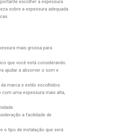
mportante escolher a espessura
rteza sobre a espessura adequada
cas.
spessura mais grossa para
ílico que você está considerando.
ra ajudar a absorver o som e
 da marca e estilo escolhidos.
co com uma espessura mais alta,
midade.
sideração a facilidade de
re o tipo de instalação que será