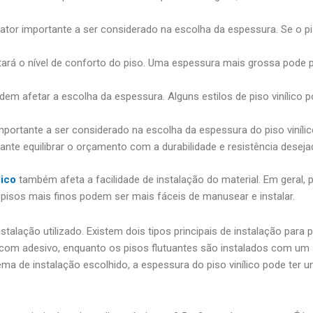
fator importante a ser considerado na escolha da espessura. Se o p
fetará o nível de conforto do piso. Uma espessura mais grossa pod
podem afetar a escolha da espessura. Alguns estilos de piso vinílico
ortante a ser considerado na escolha da espessura do piso viníli
nte equilibrar o orçamento com a durabilidade e resistência deseja
lico
também afeta a facilidade de instalação do material. Em geral,
o, pisos mais finos podem ser mais fáceis de manusear e instalar.
alação utilizado. Existem dois tipos principais de instalação para pi
o com adesivo, enquanto os pisos flutuantes são instalados com um
 de instalação escolhido, a espessura do piso vinílico pode ter um