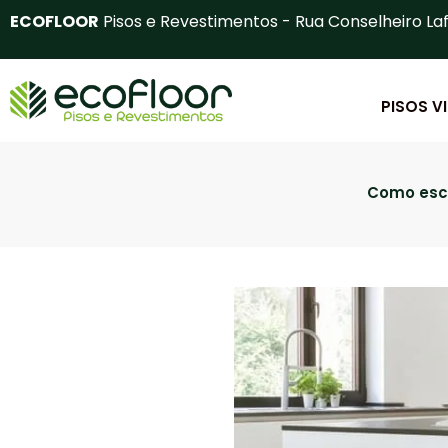
Ir
ECOFLOOR
Pisos e Revestimentos - Rua Conselheiro Laf
para
o
conteúdo
PISOS V
Como esco