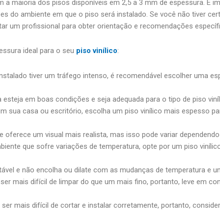
m a maioria dos pisos disponíveis em 2,5 a 3 mm de espessura. É i
es do ambiente em que o piso será instalado. Se você não tiver ce
ltar um profissional para obter orientação e recomendações específi
essura ideal para o seu
piso vinílico
:
 instalado tiver um tráfego intenso, é recomendável escolher uma e
ra esteja em boas condições e seja adequada para o tipo de piso vin
m sua casa ou escritório, escolha um piso vinílico mais espesso pa
e oferece um visual mais realista, mas isso pode variar dependendo
mbiente que sofre variações de temperatura, opte por um piso viníli
estável e não encolha ou dilate com as mudanças de temperatura e u
r mais difícil de limpar do que um mais fino, portanto, leve em con
er mais difícil de cortar e instalar corretamente, portanto, conside