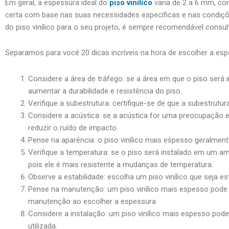
Em geral, a espessura ideal do
piso vinílico
varia de 2 a 6 mm, co
certa com base nas suas necessidades específicas e nas condiçõ
do piso vinílico para o seu projeto, é sempre recomendável consu
Separamos para você 20 dicas incríveis na hora de escolher a esp
Considere a área de tráfego: se a área em que o piso será
aumentar a durabilidade e resistência do piso.
Verifique a subestrutura: certifique-se de que a subestrutu
Considere a acústica: se a acústica for uma preocupação e
reduzir o ruído de impacto.
Pense na aparência: o piso vinílico mais espesso geralment
Verifique a temperatura: se o piso será instalado em um a
pois ele é mais resistente a mudanças de temperatura.
Observe a estabilidade: escolha um piso vinílico que seja 
Pense na manutenção: um piso vinílico mais espesso pode se
manutenção ao escolher a espessura.
Considere a instalação: um piso vinílico mais espesso pode s
utilizada.