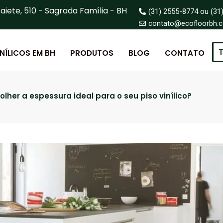
aiete, 510 - Sagrada Família - BH
(31) 2555-8774 ou (31
contato@ecofloorbh.
T
INÍLICOS EM BH
PRODUTOS
BLOG
CONTATO
lher a espessura ideal para o seu piso vinílico?