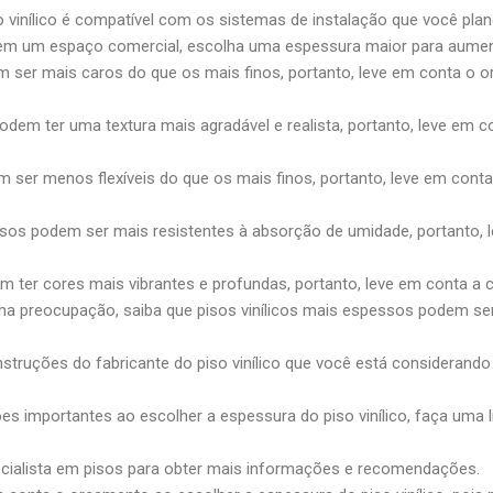
so vinílico é compatível com os sistemas de instalação que você plan
ado em um espaço comercial, escolha uma espessura maior para aument
em ser mais caros do que os mais finos, portanto, leve em conta o
odem ter uma textura mais agradável e realista, portanto, leve em c
em ser menos flexíveis do que os mais finos, portanto, leve em conta 
ssos podem ser mais resistentes à absorção de umidade, portanto, 
m ter cores mais vibrantes e profundas, portanto, leve em conta a c
ma preocupação, saiba que pisos vinílicos mais espessos podem se
instruções do fabricante do piso vinílico que você está considerand
es importantes ao escolher a espessura do piso vinílico, faça uma li
ecialista em pisos para obter mais informações e recomendações.