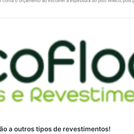
m conta o orçamento ao escolher a espessura do piso vinílico, poi