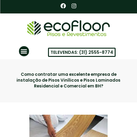
Ir
F
I
a
n
para
c
s
o
e
t
conteúdo
b
a
o
g
o
r
k
a
Menu
m
TELEVENDAS: (31) 2555-8774
PISOS VINÍLICOS EM BH
Como contratar uma excelente empresa de
instalação de Pisos Vinílicos e Pisos Laminados
Residencial e Comercial em BH?