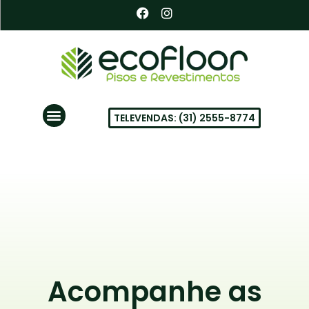
Ir
F
I
a
n
para
c
s
o
e
t
conteúdo
b
a
o
g
o
r
k
a
Menu
m
TELEVENDAS: (31) 2555-8774
PISOS VINÍLICOS EM BH
Acompanhe as