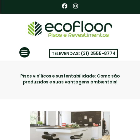
Ir
F
I
a
n
para
c
s
o
e
t
conteúdo
b
a
o
g
o
r
k
a
Menu
m
TELEVENDAS: (31) 2555-8774
PISOS VINÍLICOS EM BH
Pisos vinílicos e sustentabilidade: Como são
produzidos e suas vantagens ambientais!