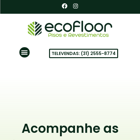
Ir
F
I
a
n
para
c
s
o
e
t
conteúdo
b
a
o
g
o
r
k
a
Menu
m
TELEVENDAS: (31) 2555-8774
PISOS VINÍLICOS EM BH
Acompanhe as