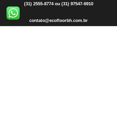
(31) 2555-8774 ou (31) 97547-6910
contato@ecofloorbh.com.br
Segunda a Sexta das 08h às 18h
Sábado de 09h ás 13h
Quem Somos
Blog
Produtos
Contato