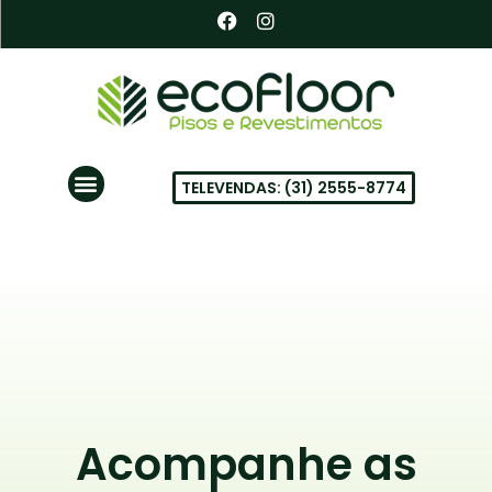
Ir
F
I
a
n
para
c
s
o
e
t
conteúdo
b
a
o
g
o
r
k
a
Menu
m
TELEVENDAS: (31) 2555-8774
PISOS VINÍLICOS EM BH
Acompanhe as