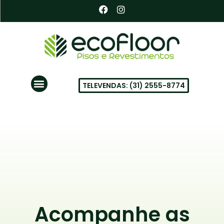
Ir
F
I
a
n
para
c
s
o
e
t
conteúdo
b
a
o
g
o
r
k
a
Menu
m
TELEVENDAS: (31) 2555-8774
PISOS VINÍLICOS EM BH
Acompanhe as