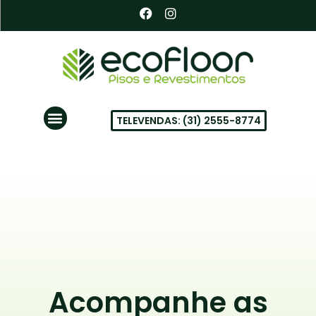
Ir
F
I
a
n
para
c
s
o
e
t
conteúdo
b
a
o
g
o
r
k
a
Menu
m
TELEVENDAS: (31) 2555-8774
PISOS VINÍLICOS EM BH
Acompanhe as