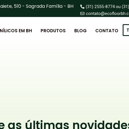
aiete, 510 - Sagrada Família - BH
(31) 2555-8774 ou (31
contato@ecofloorbh.
T
INÍLICOS EM BH
PRODUTOS
BLOG
CONTATO
as últimas novidade