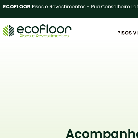
Ir
ECOFLOOR
Pisos e Revestimentos - Rua Conselheiro Laf
para
o
conteúdo
PISOS V
Acompanhe 