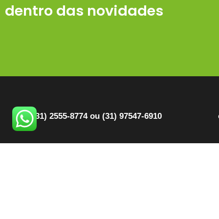
dentro das novidades
(31) 2555-8774 ou (31) 97547-6910
Quem Somos
B
Produtos
C