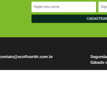
CADASTRA
contato@ecofloorbh.com.br
Segunda 
Sábado d
log
CNPJ: 40.830.300/0001-12
ontato