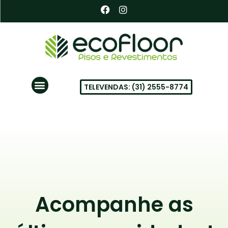
Ir
F
I
a
n
para
c
s
o
e
t
conteúdo
b
a
o
g
o
r
k
a
Menu
m
TELEVENDAS: (31) 2555-8774
PISOS VINÍLICOS EM BH
Acompanhe as