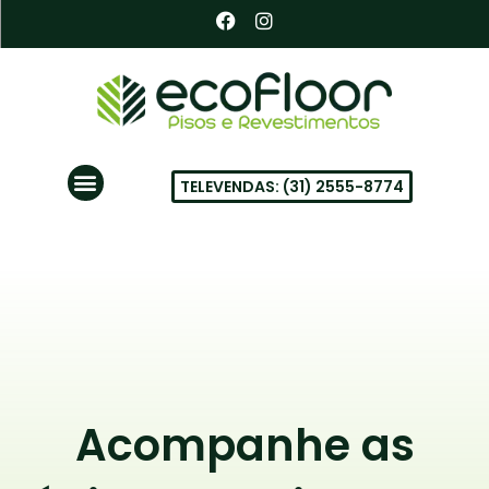
Ir
F
I
a
n
para
c
s
o
e
t
conteúdo
b
a
o
g
o
r
k
a
Menu
m
TELEVENDAS: (31) 2555-8774
PISOS VINÍLICOS EM BH
Acompanhe as