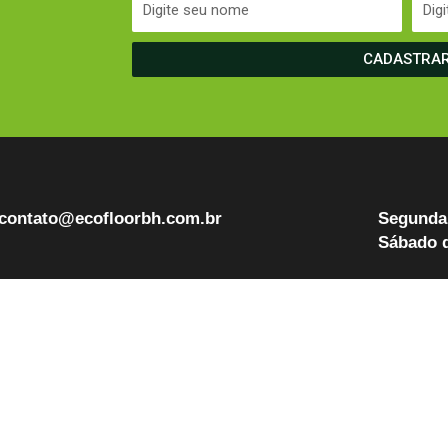
CADASTRA
contato@ecofloorbh.com.br
Segunda 
Sábado d
log
CNPJ: 40.830.300/0001-12
ontato