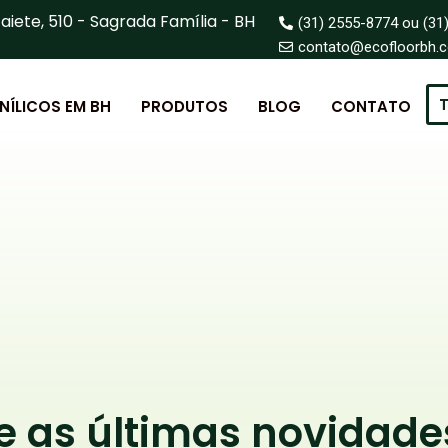
aiete, 510 - Sagrada Família - BH
(31) 2555-8774 ou (31
contato@ecofloorbh.
T
INÍLICOS EM BH
PRODUTOS
BLOG
CONTATO
as últimas novidade