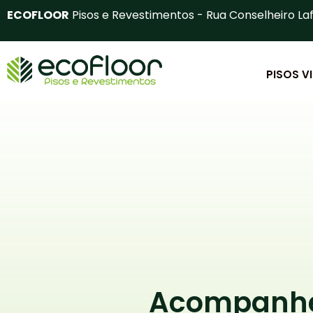
Ir
ECOFLOOR
Pisos e Revestimentos - Rua Conselheiro Laf
para
o
conteúdo
PISOS V
Acompanhe 