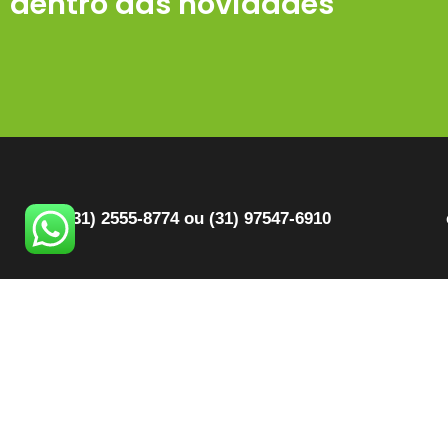
dentro das novidades
(31) 2555-8774 ou (31) 97547-6910
Quem Somos
B
Produtos
C