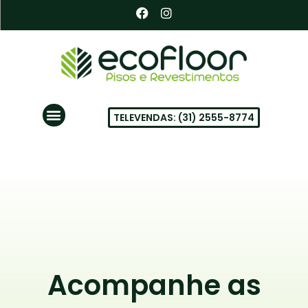
Ir
F
I
a
n
para
c
s
o
e
t
conteúdo
b
a
o
g
o
r
k
a
Menu
m
TELEVENDAS: (31) 2555-8774
PISOS VINÍLICOS EM BH
Acompanhe as