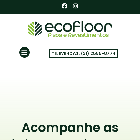
Ir
F
I
a
n
para
c
s
o
e
t
conteúdo
b
a
o
g
o
r
k
a
Menu
m
TELEVENDAS: (31) 2555-8774
PISOS VINÍLICOS EM BH
Acompanhe as