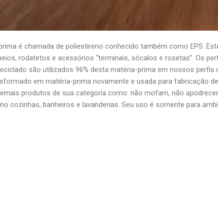
prima é chamada de poliestireno conhecido também como EPS. Este
s, rodatetos e acessórios “terminais, sócalos e rosetas”. Os perf
eciclado são utilizados 96% desta matéria-prima em nossos perfis q
 transformado em matéria-prima novamente e usada para fabricação d
s demais produtos de sua categoria como: não mofam, não apodrece
o cozinhas, banheiros e lavanderias. Seu uso é somente para amb