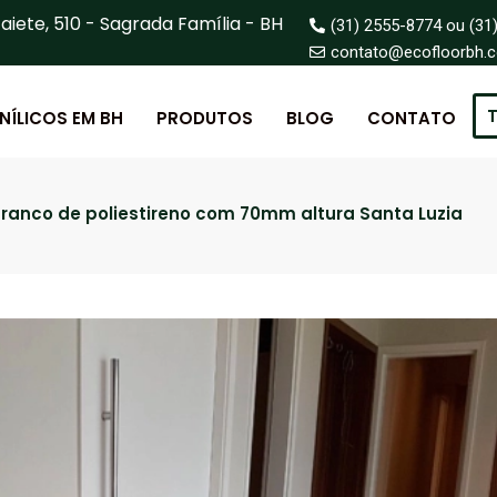
aiete, 510 - Sagrada Família - BH
(31) 2555-8774 ou (31
contato@ecofloorbh.
T
INÍLICOS EM BH
PRODUTOS
BLOG
CONTATO
anco de poliestireno com 70mm altura Santa Luzia