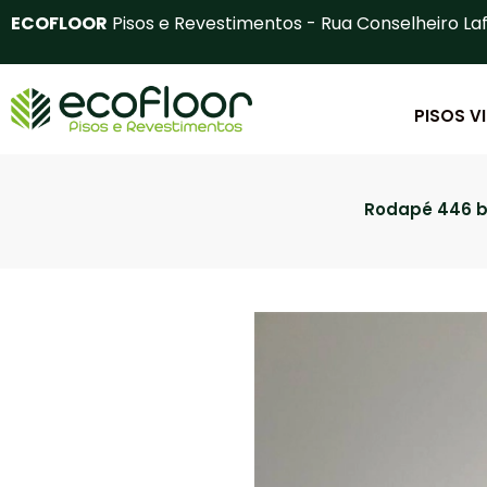
Ir
ECOFLOOR
Pisos e Revestimentos - Rua Conselheiro Laf
para
o
conteúdo
PISOS V
Rodapé 446 br