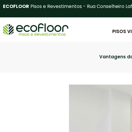
Ir
ECOFLOOR
Pisos e Revestimentos - Rua Conselheiro Laf
para
o
conteúdo
PISOS V
Vantagens do