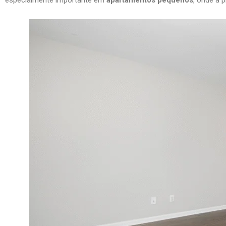
especialmente importante em
apartamentos pequenos
, onde a 