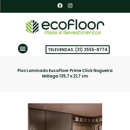
Ir
F
I
a
n
para
c
s
o
e
t
conteúdo
b
a
o
g
o
r
k
a
Menu
m
TELEVENDAS: (31) 2555-8774
PISOS VINÍLICOS EM BH
Piso Laminado Eucafloor Prime Click Nogueira
Málaga 135,7 x 21,7 cm