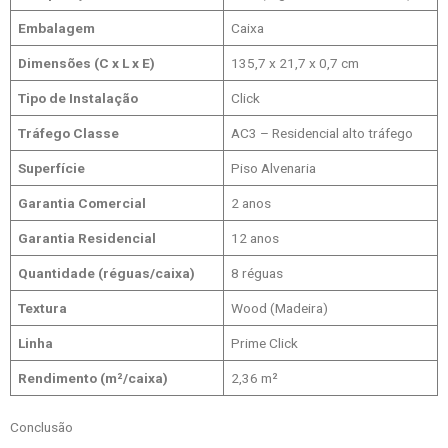
Embalagem
Caixa
Dimensões (C x L x E)
135,7 x 21,7 x 0,7 cm
Tipo de Instalação
Click
Tráfego Classe
AC3 – Residencial alto tráfego
Superfície
Piso Alvenaria
Garantia Comercial
2 anos
Garantia Residencial
12 anos
Quantidade (réguas/caixa)
8 réguas
Textura
Wood (Madeira)
Linha
Prime Click
Rendimento (m²/caixa)
2,36 m²
Conclusão