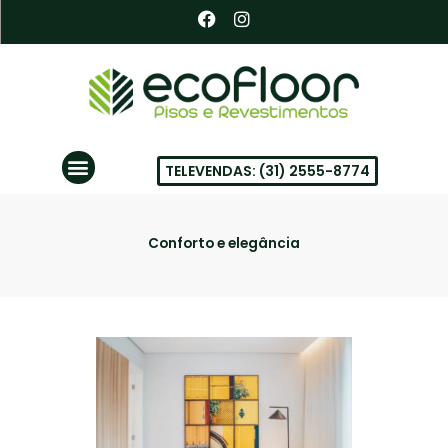
Ir
F
I
a
n
para
c
s
o
e
t
conteúdo
b
a
o
g
o
r
k
a
Menu
m
TELEVENDAS: (31) 2555-8774
PISOS VINÍLICOS EM BH
Conforto e elegância