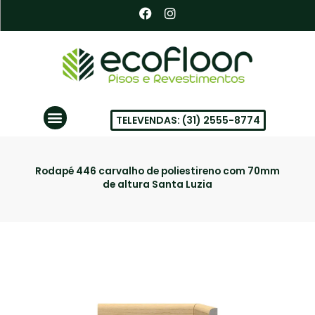
Ir
F
I
a
n
para
c
s
o
e
t
conteúdo
b
a
o
g
o
r
k
a
Menu
m
TELEVENDAS: (31) 2555-8774
PISOS VINÍLICOS EM BH
Rodapé 446 carvalho de poliestireno com 70mm
de altura Santa Luzia