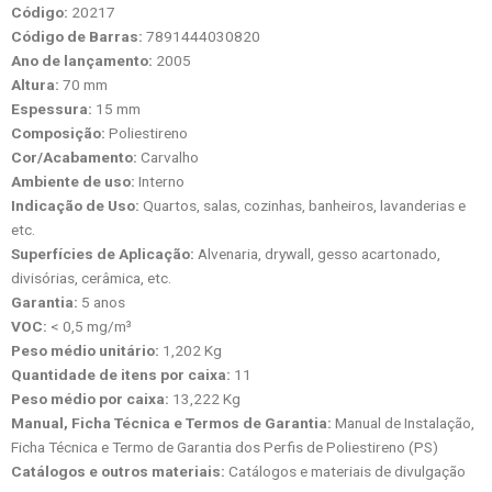
Código:
20217
Código de Barras:
7891444030820
Ano de lançamento:
2005
Altura:
70 mm
Espessura:
15 mm
Composição:
Poliestireno
Cor/Acabamento:
Carvalho
Ambiente de uso:
Interno
Indicação de Uso:
Quartos, salas, cozinhas, banheiros, lavanderias e
etc.
Superfícies de Aplicação:
Alvenaria, drywall, gesso acartonado,
divisórias, cerâmica, etc.
Garantia:
5 anos
VOC:
< 0,5 mg/m³
Peso médio unitário:
1,202 Kg
Quantidade de itens por caixa:
11
Peso médio por caixa:
13,222 Kg
Manual, Ficha Técnica e Termos de Garantia:
Manual de Instalação,
Ficha Técnica e Termo de Garantia dos Perfis de Poliestireno (PS)
Catálogos e outros materiais:
Catálogos e materiais de divulgação