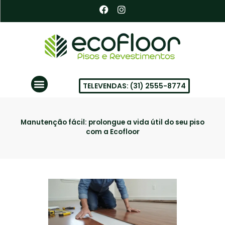
Ir
F
I
a
n
para
c
s
o
e
t
conteúdo
b
a
o
g
o
r
k
a
Menu
m
TELEVENDAS: (31) 2555-8774
PISOS VINÍLICOS EM BH
Manutenção fácil: prolongue a vida útil do seu piso
com a Ecofloor