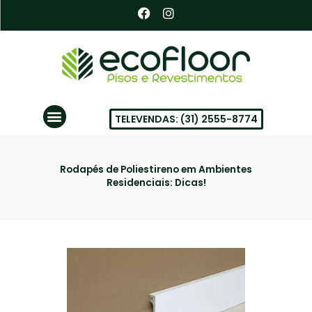
Ir
F
I
a
n
para
c
s
o
e
t
conteúdo
b
a
o
g
o
r
k
a
Menu
m
TELEVENDAS: (31) 2555-8774
PISOS VINÍLICOS EM BH
Rodapés de Poliestireno em Ambientes
Residenciais: Dicas!