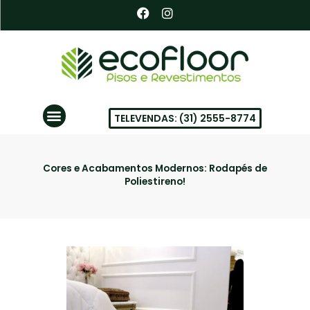
Ir
F
I
a
n
para
c
s
o
e
t
conteúdo
b
a
o
g
o
r
k
a
Menu
m
TELEVENDAS: (31) 2555-8774
PISOS VINÍLICOS EM BH
Cores e Acabamentos Modernos: Rodapés de
Poliestireno!